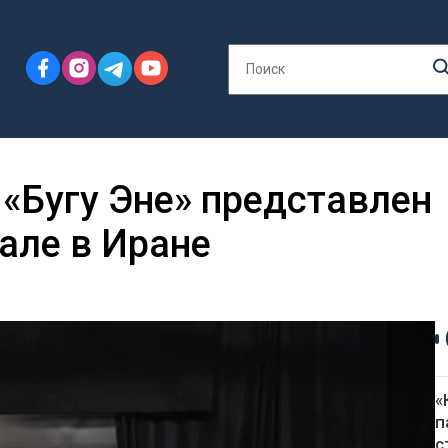
«Бугу Эне» представлен
але в Иране
«
п
с