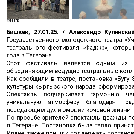
театр
Бишкек, 27.01.25. / Александр Кулински
Государственного молодежного театра «Уч
театрального фестиваля «Фаджр», которы
года в Тегеране.
Этот фестиваль является одним из к
объединяющим ведущие театральные колле
Как сообщили в театре, постановка «Бугу 
культуры кыргызского народа, сформирова
Спектакль подчеркивает гармонию че
уникальную атмосферу благодаря тра
передающим дух и эмоции кочевой жизни.
По просьбе зрителей спектакль дважды по
в Тегеране. Постановка была тепло приня
Иране, также пришли поддержать постанов