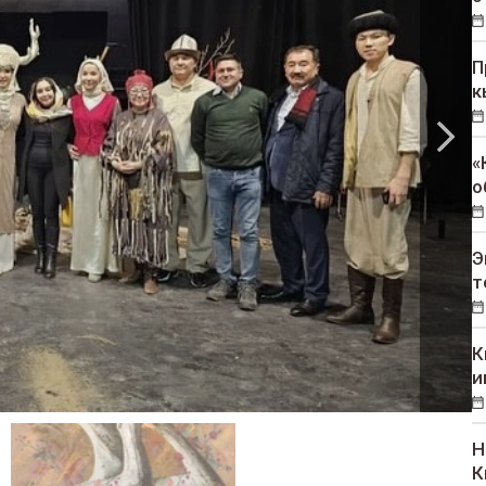
П
к
«
о
Э
т
К
и
Н
К