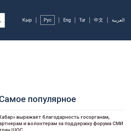
Кыр
Рус
Eng
Tur
中文
العربية
Самое популярное
Кабар» выражает благодарность госорганам,
артнерам и волонтерам за поддержку форума СМИ
тран ШОС