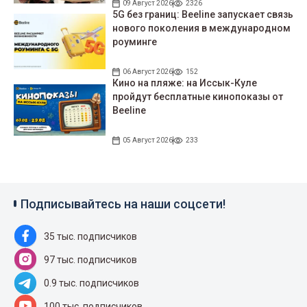
09 Август 2026
2326
5G без границ: Beeline запускает связь
нового поколения в международном
роуминге
06 Август 2026
152
Кино на пляже: на Иссык-Куле
пройдут беcплатные кинопоказы от
Beeline
05 Август 2026
233
Подписывайтесь на наши соцсети!
35 тыс. подписчиков
97 тыс. подписчиков
0.9 тыс. подписчиков
100 тыс. подписчиков