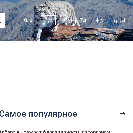
Кыр
Рус
Eng
Tur
中文
العربية
Самое популярное
Кабар» выражает благодарность госорганам,