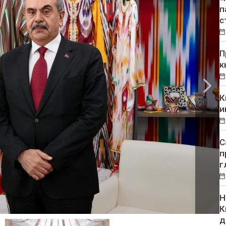
п
с
П
к
К
и
С
п
г
Н
К
д