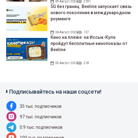
09 Август 2026
2181
5G без границ: Beeline запускает связь
нового поколения в международном
роуминге
06 Август 2026
137
Кино на пляже: на Иссык-Куле
пройдут беcплатные кинопоказы от
Beeline
05 Август 2026
218
Подписывайтесь на наши соцсети!
35 тыс. подписчиков
97 тыс. подписчиков
0.9 тыс. подписчиков
100 тыс. подписчиков