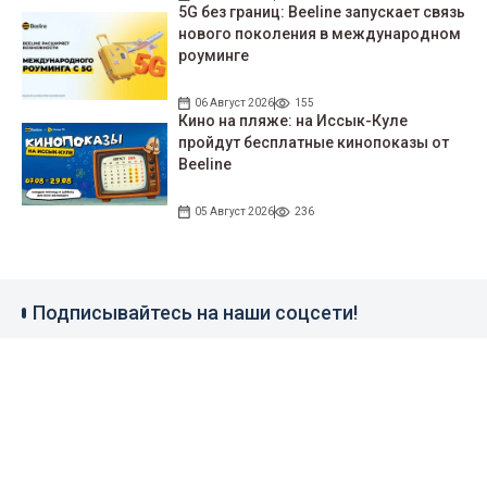
5G без границ: Beeline запускает связь
нового поколения в международном
роуминге
06 Август 2026
155
Кино на пляже: на Иссык-Куле
пройдут беcплатные кинопоказы от
Beeline
05 Август 2026
236
Подписывайтесь на наши соцсети!
35 тыс. подписчиков
97 тыс. подписчиков
0.9 тыс. подписчиков
100 тыс. подписчиков