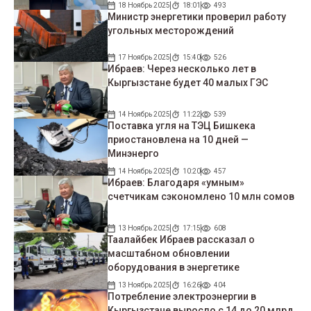
18 Ноябрь 2025
18:01
493
Министр энергетики проверил работу
угольных месторождений
17 Ноябрь 2025
15:40
526
Ибраев: Через несколько лет в
Кыргызстане будет 40 малых ГЭС
14 Ноябрь 2025
11:22
539
Поставка угля на ТЭЦ Бишкека
приостановлена на 10 дней —
Минэнерго
14 Ноябрь 2025
10:20
457
Ибраев: Благодаря «умным»
счетчикам сэкономлено 10 млн сомов
13 Ноябрь 2025
17:15
608
Таалайбек Ибраев рассказал о
масштабном обновлении
оборудования в энергетике
13 Ноябрь 2025
16:26
404
Потребление электроэнергии в
Кыргызстане выросло с 14 до 20 млрд