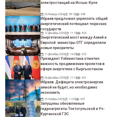
электростанций на Иссык-Куле
26 Январь 2026
09:15
438
Ибраев предложил укреплять общий
энергетический потенциал тюркских
государств
12 Декабрь 2025
11:10
456
Энергетический мост между Азией и
Европой: министры ОТГ определили
новые приоритеты
11 Декабрь 2025
16:00
523
Президент Узбекистана отметил
важность продвижения проектов в
сфере энергетики с Кыргызстаном
06 Декабрь 2025
11:13
601
Ибраев: Дефицита электроэнергии
зимой не будет, но необходимо
экономить
19 Ноябрь 2025
11:47
407
Запущены обновленные
гидроагрегаты Токтогульской и Уч-
Курганской ГЭС