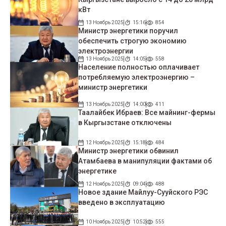
кВт
13 Ноябрь 2025
15:16
854
Министр энергетики поручил
обеспечить строгую экономию
электроэнергии
13 Ноябрь 2025
14:05
558
Население полностью оплачивает
потребляемую электроэнергию –
министр энергетики
13 Ноябрь 2025
14:00
411
Таалайбек Ибраев: Все майнинг-фермы
в Кыргызстане отключены
12 Ноябрь 2025
15:18
484
Министр энергетики обвинил
Атамбаева в манипуляции фактами об
энергетике
12 Ноябрь 2025
09:04
488
Новое здание Майлуу-Сууйского РЭС
введено в эксплуатацию
10 Ноябрь 2025
10:52
555