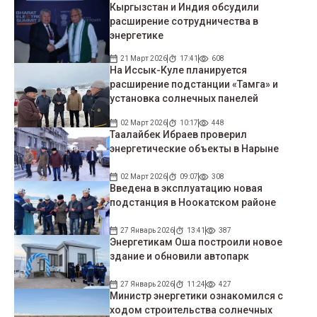
Кыргызстан и Индия обсудили
расширение сотрудничества в
энергетике
21 Март 2026
17:41
608
На Иссык-Куле планируется
расширение подстанции «Тамга» и
установка солнечных панелей
02 Март 2026
10:17
448
Таалайбек Ибраев проверил
энергетические объекты в Нарыне
02 Март 2026
09:07
308
Введена в эксплуатацию новая
подстанция в Ноокатском районе
27 Январь 2026
13:41
387
Энергетикам Оша построили новое
здание и обновили автопарк
27 Январь 2026
11:24
427
Министр энергетики ознакомился с
ходом строительства солнечных