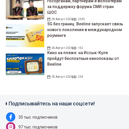
госорганам, партнерам и волонтерам
за поддержку форума СМИ стран
ШОС
09 Август 2026
2335
5G без границ: Beeline запускает связь
нового поколения в международном
роуминге
06 Август 2026
152
Кино на пляже: на Иссык-Куле
пройдут беcплатные кинопоказы от
Beeline
05 Август 2026
234
Подписывайтесь на наши соцсети!
35 тыс. подписчиков
97 тыс. подписчиков