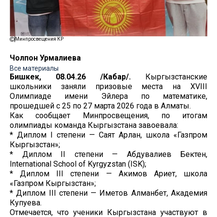
Минпросвещения КР
Чолпон Урмалиева
Все материалы
Бишкек, 08.04.26 /Кабар/.
Кыргызстанские
школьники заняли призовые места на XVIII
Олимпиаде имени Эйлера по математике,
прошедшей с 25 по 27 марта 2026 года в Алматы.
Как сообщает Минпросвещения, по итогам
олимпиады команда Кыргызстана завоевала:
* Диплом I степени — Саят Арлан, школа «Газпром
Кыргызстан»;
* Диплом II степени — Абдувалиев Бектен,
International School of Kyrgyzstan (ISK);
* Диплом III степени — Акимов Ариет, школа
«Газпром Кыргызстан»;
* Диплом III степени — Иметов Алманбет, Академия
Купуева.
Отмечается, что ученики Кыргызстана участвуют в