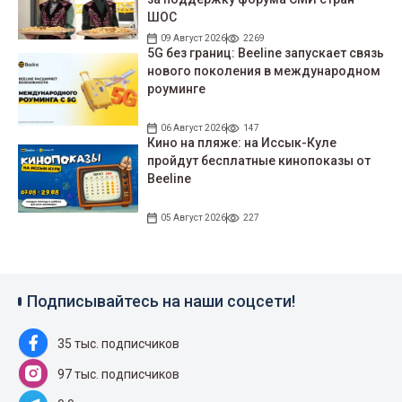
ШОС
09 Август 2026
2269
5G без границ: Beeline запускает связь
нового поколения в международном
роуминге
06 Август 2026
147
Кино на пляже: на Иссык-Куле
пройдут беcплатные кинопоказы от
Beeline
05 Август 2026
227
Подписывайтесь на наши соцсети!
35 тыс. подписчиков
97 тыс. подписчиков