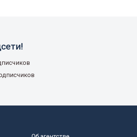
сети!
одписчиков
подписчиков
Об агентстве