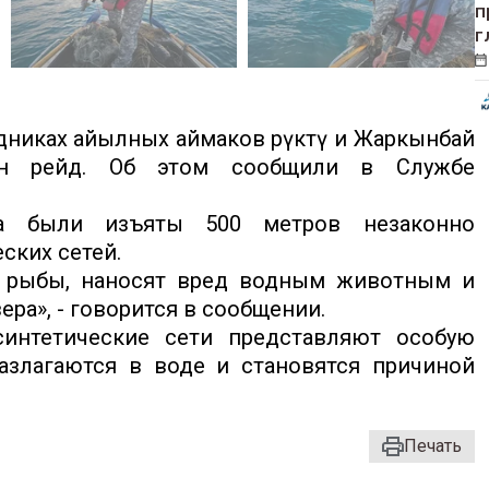
п
г
никах айылных аймаков Өрүктү и Жаркынбай
ен рейд. Об этом сообщили в Службе
а были изъяты 500 метров незаконно
ских сетей.
и рыбы, наносят вред водным животным и
ра», - говорится в сообщении.
интетические сети представляют особую
азлагаются в воде и становятся причиной
Печать