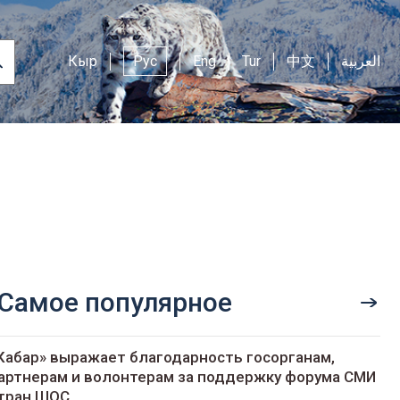
Кыр
Рус
Eng
Tur
中文
العربية
Самое популярное
Кабар» выражает благодарность госорганам,
артнерам и волонтерам за поддержку форума СМИ
тран ШОС