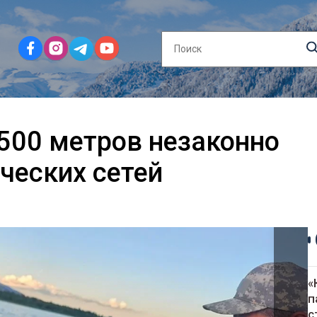
500 метров незаконно
ческих сетей
«
п
с