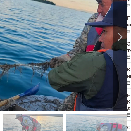
П
к
Э
т
К
и
Н
К
д
С