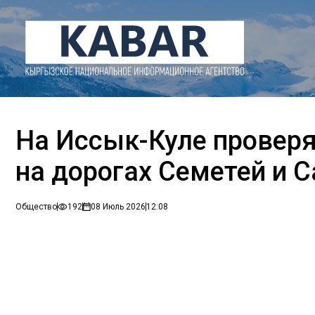
На Иссык-Куле провер
на дорогах Семетей и 
Общество
192
08 Июль 2026
12:08