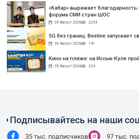
«Кабар» выражает благодарность 
форума СМИ стран ШОС
09 Август 2026
2234
5G без границ: Beeline запускает
06 Август 2026
141
Кино на пляже: на Иссык-Куле про
05 Август 2026
224
Подписывайтесь на наши соц
35 тыс. подписчиков
97 тыс. п