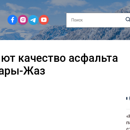
яют качество асфальта
Сары-Жаз
«
п
с