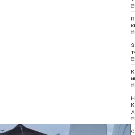
П
к
Э
т
К
и
Н
К
д
С