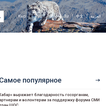
Кыр
Рус
Eng
Tur
中文
العربية
Самое популярное
Кабар» выражает благодарность госорганам,
артнерам и волонтерам за поддержку форума СМИ
тран ШОС