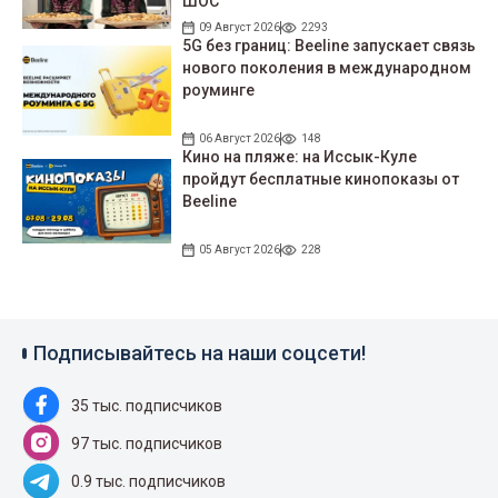
ШОС
09 Август 2026
2293
5G без границ: Beeline запускает связь
нового поколения в международном
роуминге
06 Август 2026
148
Кино на пляже: на Иссык-Куле
пройдут беcплатные кинопоказы от
Beeline
05 Август 2026
228
Подписывайтесь на наши соцсети!
35 тыс. подписчиков
97 тыс. подписчиков
0.9 тыс. подписчиков