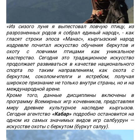
«Из сизого луня я выпестовал ловчую птицу, из
разрозненных родов я собрал единый народ», - как
гласят строки эпоса «Манас», кыргызский народ
издревле почитал искусство обучения беркутов и
охоту с ловчими птицами как уникальное
мастерство. Сегодня это традиционное искусство
продолжает развиваться в качестве национального
спорта по таким направлениям, как охота с
беркутом, соколом-ителги и ястребом, получая
широкое признание не только внутри страны, но и на
международной арене.
Кроме того, данные дисциплины включены в
программу Всемирных игр кочевников, представляя
миру древнее культурное наследие кыргызов.
Сегодня агентство
«Кабар»
подробно остановится на
одном из самых значимых видов игр салбуурун —
искусстве охоты с беркутом (бүркүт салуу).