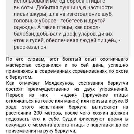
использовали метод сброса птицы с
высоты. Добытая пушнина, в частности
лисьи шкуры, шла на изготовление шуб,
головных уборов - тебетеев и другой
одежды. А такие птицы, как сокол-
балобан, добывали дроф, уларов, диких
уток и гусей, обеспечивая людей пищей», -
рассказал он.
По его словам, этот богатый опыт охотничьего
мастерства сохранился и по сей день, успешно
применяясь в современных соревнованиях по охоте
с беркутом.
Как отмечает Молдакунов, состязания беркутчи
состоят преимущественно из двух упражнений.
Первое из них - «үндөк» (приучение птицы
откликаться на голос или манок) или призыв к руке. В
ходе этого испытания беркута выпускают на
расстоянии 200 метров, после чего хозяин должен
подозвать его к себе. Судьи фиксируют время в
секундах с момента взлета птицы с подставки до её
приземления на руку беркутчи.