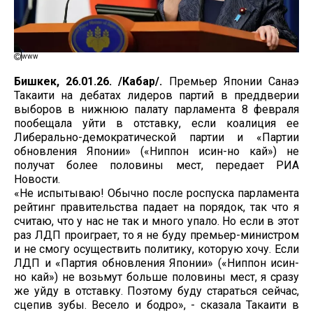
www
Бишкек, 26.01.26. /Кабар/.
Премьер Японии Санаэ
Такаити на дебатах лидеров партий в преддверии
выборов в нижнюю палату парламента 8 февраля
пообещала уйти в отставку, если коалиция ее
Либерально-демократической партии и «Партии
обновления Японии» («Ниппон исин-но кай») не
получат более половины мест, передает РИА
Новости.
«Не испытываю! Обычно после роспуска парламента
рейтинг правительства падает на порядок, так что я
считаю, что у нас не так и много упало. Но если в этот
раз ЛДП проиграет, то я не буду премьер-министром
и не смогу осуществить политику, которую хочу. Если
ЛДП и «Партия обновления Японии» («Ниппон исин-
но кай») не возьмут больше половины мест, я сразу
же уйду в отставку. Поэтому буду стараться сейчас,
сцепив зубы. Весело и бодро», - сказала Такаити в