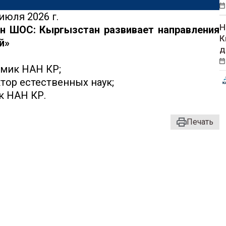
июля 2026 г.
Н
ран ШОС: Кыргызстан развивает направления
К
й»
д
емик НАН КР;
тор естественных наук;
к НАН КР.
Печать