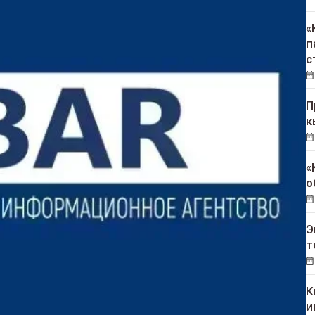
«
п
с
П
к
«
о
Э
т
К
и