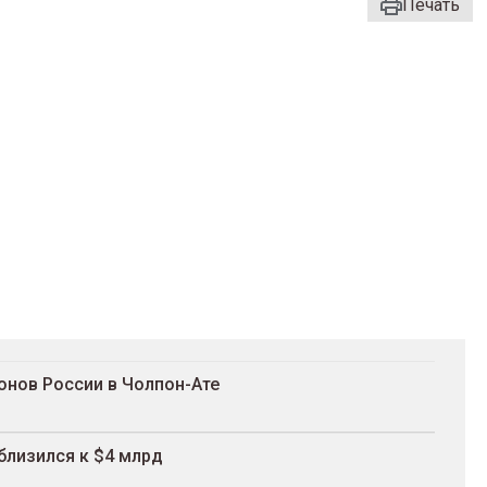
Печать
онов России в Чолпон-Ате
близился к $4 млрд