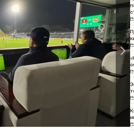
п
с
П
к
«
о
Э
т
К
и