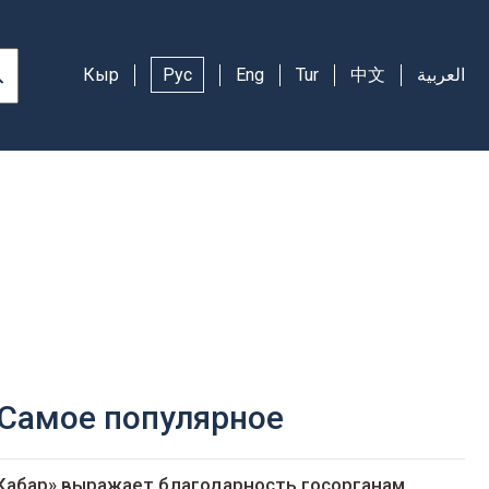
Кыр
Рус
Eng
Tur
中文
العربية
Самое популярное
Кабар» выражает благодарность госорганам,