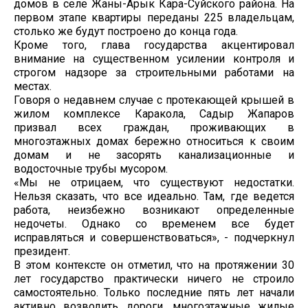
домов в селе Жаны-Арык Кара-Суйского района. На
первом этапе квартиры переданы 225 владельцам,
столько же будут построено до конца года.
Кроме того, глава государства акцентировал
внимание на существенном усилении контроля и
строгом надзоре за строительными работами на
местах.
Говоря о недавнем случае с протекающей крышей в
жилом комплексе Каракола, Садыр Жапаров
призвал всех граждан, проживающих в
многоэтажных домах бережно относиться к своим
домам и не засорять канализационные и
водосточные трубы мусором.
«Мы не отрицаем, что существуют недостатки.
Нельзя сказать, что все идеально. Там, где ведется
работа, неизбежно возникают определенные
недочеты. Однако со временем все будет
исправляться и совершенствоваться», - подчеркнул
президент.
В этом контексте он отметил, что на протяжении 30
лет государство практически ничего не строило
самостоятельно. Только последние пять лет начали
активно возводить дороги, многоэтажные жилые