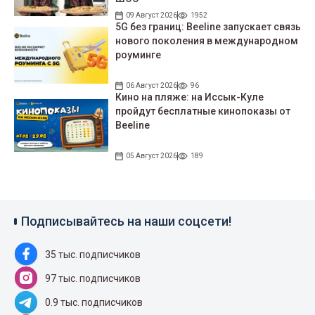
09 Август 2026
1952
5G без границ: Beeline запускает связь
нового поколения в международном
роуминге
06 Август 2026
96
Кино на пляже: на Иссык-Куле
пройдут беcплатные кинопоказы от
Beeline
05 Август 2026
189
Подписывайтесь на наши соцсети!
35 тыс. подписчиков
97 тыс. подписчиков
0.9 тыс. подписчиков