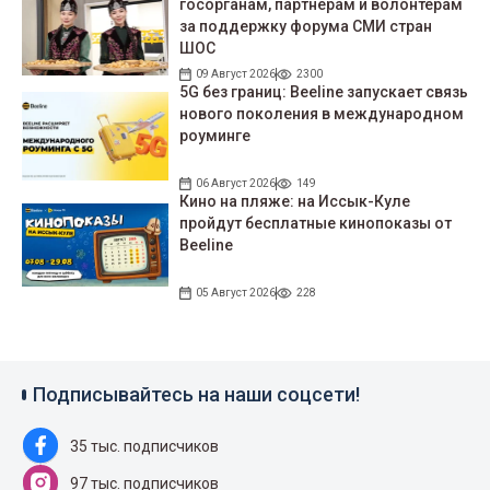
госорганам, партнерам и волонтерам
за поддержку форума СМИ стран
ШОС
09 Август 2026
2300
5G без границ: Beeline запускает связь
нового поколения в международном
роуминге
06 Август 2026
149
Кино на пляже: на Иссык-Куле
пройдут беcплатные кинопоказы от
Beeline
05 Август 2026
228
Подписывайтесь на наши соцсети!
35 тыс. подписчиков
97 тыс. подписчиков