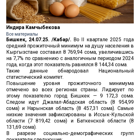
Индира Камчыбекова
Все материалы
Бишкек, 24.07.25. /Кабар/.
Во II квартале 2025 года
средний прожиточный минимум на душу населения в
Кыргызстане составил 8 769,94 сома, увеличившись
на 7,7% по сравнению с аналогичным периодом 2024
года, когда этот показатель равнялся 8 144,34 сома.
Такие данные обнародовал Национальный
статистический комитет.
Повышение уровня прожиточного минимума
отмечено во всех регионах страны. Лидирует по
этому показателю город Бишкек — 9 172,3 сома.
Следом идут Джалал-Абадская область (8 954,99
сома) и Нарынская область (8 457,31 сома). Самые
низкие значения зафиксированы в Иссык-Кульской
области (7 819,42 сома) и Баткенской области (8
131,69 сома).
В разрезе социально-демографических групп
показатели следующие: