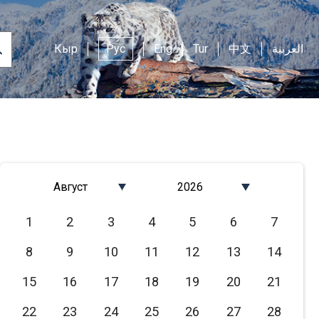
Кыр
Рус
Eng
Tur
中文
العربية
Август
2026
Январь
2026
1
2
3
4
5
6
7
Февраль
2025
8
9
10
11
12
13
14
Март
2024
Апрель
2023
15
16
17
18
19
20
21
Май
2022
22
23
24
25
26
27
28