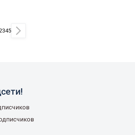
2
3
4
5
сети!
одписчиков
подписчиков