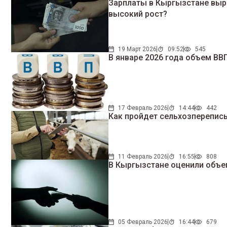
Зарплаты в Кыргызстане выро
высокий рост?
19 Март 2026
09:52
545
В январе 2026 года объем ВВ
17 Февраль 2026
14:44
442
Как пройдет сельхозперепись
11 Февраль 2026
16:55
808
В Кыргызстане оценили объе
05 Февраль 2026
16:44
679