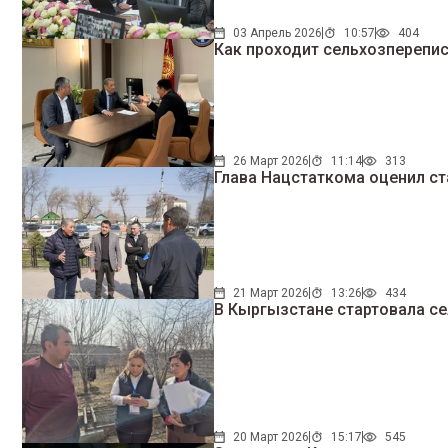
03 Апрель 2026
10:57
404
Как проходит сельхозперепи
26 Март 2026
11:14
313
Глава Нацстаткома оценил ст
21 Март 2026
13:26
434
В Кыргызстане стартовала с
20 Март 2026
15:17
545