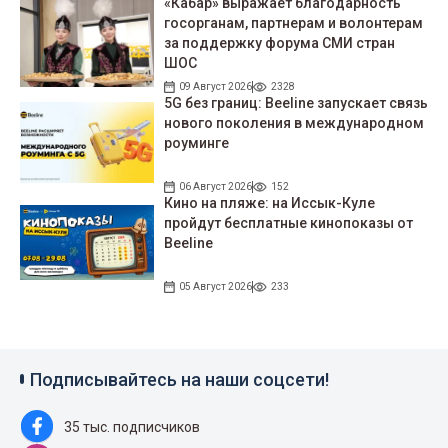
«Кабар» выражает благодарность
госорганам, партнерам и волонтерам
за поддержку форума СМИ стран
ШОС
09 Август 2026
2328
5G без границ: Beeline запускает связь
нового поколения в международном
роуминге
06 Август 2026
152
Кино на пляже: на Иссык-Куле
пройдут беcплатные кинопоказы от
Beeline
05 Август 2026
233
Подписывайтесь на наши соцсети!
35 тыс. подписчиков