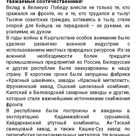
Уважаемые соотечественники!
Вклад в Великую Победу внесли не только те, кто
сражался на фронте, но и те, кто трудился в тылу!
Тысячи советских граждан, оставаясь в тылу, стали
опорой для бойцов на передовой – их руками, их
усилиями, их духом.
В годы войны в Кыргызстане особое внимание было
уделено развитию военной индустрии с
использованием местных природных ресурсов. Из-за
военной необходимости более тридцати
промышленных предприятий из России, Белоруссии
и других республик были эвакуированы в нашу
страну. В короткие сроки были запущены фабрика
«Красный швейник», заводы «Красный металлист»,
Фрунзенский завод, Ошский шелковый комбинат,
Кантский и Беловодский сахарные заводы и другие,
которые стали важнейшими источниками снабжения
фронта.
В республике были построены и введены в
эксплуатацию Кадамжайский сурьмяной,
Хайдарканский ртутный комбинаты, Ак-Түзский
свинцовый завод, а также Кашка-Суу завод по
переработке редкоземельных металлов. На военные