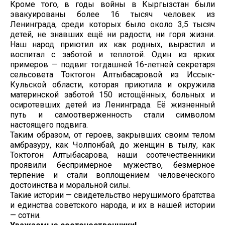
Кроме того, в годы войны в Кыргызстан были
эвакуированы более 16 тысяч человек из
Ленинграда, среди которых было около 3,5 тысяч
детей, не знавших ещё ни радости, ни горя жизни.
Наш народ приютил их как родных, вырастил и
воспитал с заботой и теплотой. Один из ярких
примеров — подвиг тогдашней 16-летней секретаря
сельсовета Токтогон Алтыбасаровой из Иссык-
Кульской области, которая приютила и окружила
материнской заботой 150 истощённых, больных и
осиротевших детей из Ленинграда. Её жизненный
путь и самоотверженность стали символом
настоящего подвига.
Таким образом, от героев, закрывших своим телом
амбразуру, как Чолпонбай, до женщин в тылу, как
Токтогон Алтыбасарова, наши соотечественники
проявили беспримерное мужество, безмерное
терпение и стали воплощением человеческого
достоинства и моральной силы.
Такие истории — свидетельство нерушимого братства
и единства советского народа, и их в нашей истории
— сотни.