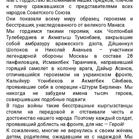
Мы с гордостью вспоминаем наших предков, плечом
к плечу сражавшихся с представителями всех
народов Советского Союза.
Они показали всему миру образец героизма и
бесстрашия, унаследованного от великого Манаса.
Мы гордимся такими героями, как Чолпонбай
Тулебердиев и Акматыш Тумонбаев, закрывшие
собой амбразуру вражеского дзота, Дүйшөнкул
Шопоков и Николай Ананьев – участники
легендарной обороны Москвы в составе 28
панфиловцев, Исмаилбек Таранчиев, направивший
горящий самолёт в колонну врага, Дайыр Асанов,
отличившийся героизмом на украинском фронте,
Калыйнур Үсөнбеков и Акматбек Сүйүнбаев,
проявившие себя в операции «Штурм Берлина». Мы
никогда не забудем имена тысяч героев,
совершивших подобные подвиги.
В годы войны такие бесстрашные кыргызстанцы
стояли на передовой и отстаивали честь и
достоинство нашего народа. Поэтому каждый солдат,
проявивший доблесть на фронте, для нас — Герой!
К сожалению, многие не вернулись к своим жёнам,
детям, родителям, ожидавшим их с надеждой. Мы