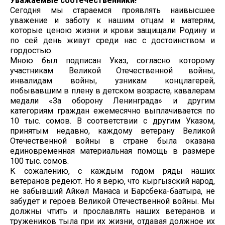
Уважаемые соотечественники!
Сегодня мы стараемся проявлять наивысшее
уважение и заботу к нашим отцам и матерям,
которые ценою жизни и крови защищали Родину и
по сей день живут среди нас с достоинством и
гордостью.
Мною был подписан Указ, согласно которому
участникам Великой Отечественной войны,
инвалидам войны, узникам концлагерей,
побывавшим в плену в детском возрасте, кавалерам
медали «За оборону Ленинграда» и другим
категориям граждан ежемесячно выплачивается по
10 тыс. сомов. В соответствии с другим Указом,
принятым недавно, каждому ветерану Великой
Отечественной войны в стране была оказана
единовременная материальная помощь в размере
100 тыс. сомов.
К сожалению, с каждым годом ряды наших
ветеранов редеют. Но я верю, что кыргызский народ,
не забывший Айкөл Манаса и Барсбека-баатыра, не
забудет и героев Великой Отечественной войны. Мы
должны чтить и прославлять наших ветеранов и
тружеников тыла при их жизни, отдавая должное их