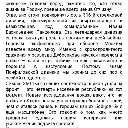
склоняем головы перед памятью тех, кто отдал
жизнь за Родину, превыше всего ценив Отчизну!
Отдельно стоит подчеркнуть роль 316-й стрелковой
дивизии, сформированной из кыргызстанцев и
казахстанцев под командованием Ивана
Васильевича Панфилова. Эта легендарная дивизия
сыграла важную роль на протяжении всей войны.
Героизм панфиловцев при обороне Москвы
известен всему миру. Именно с кровопролитного
сражения у разъезда Дубосеково начался перелом в
войне — наши отцы отбили натиск захватчиков и
перешли в наступление. Поэтому знамя
Панфиловской дивизии мы храним до сих пор с
особой гордостью.
Свыше 360 тысяч наших соотечественников ушли на
фронт — это четверть населения республики на тот
момент. Новые исследования доказывают, что на
войну из Кыргызстана ушло гораздо больше людей,
чем считалось ранее, и героизм наших бойцов был
ещё масштабнее. Это говорит о том, как много
предстоит сделать нашим историкам для
увековечения подвига предков.