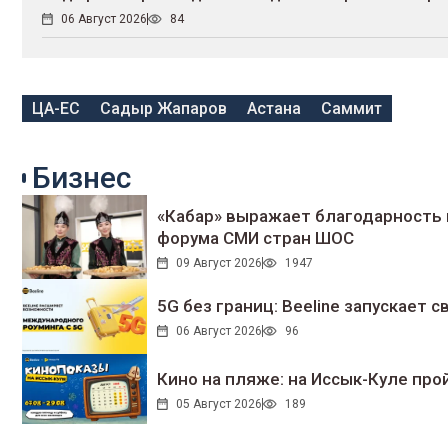
06 Август 2026
84
ЦА-ЕС
Садыр Жапаров
Астана
Саммит
Бизнес
«Кабар» выражает благодарность 
форума СМИ стран ШОС
09 Август 2026
1947
5G без границ: Beeline запускает
06 Август 2026
96
Кино на пляже: на Иссык-Куле про
05 Август 2026
189