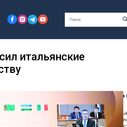
сил итальянские
ству
«
п
с