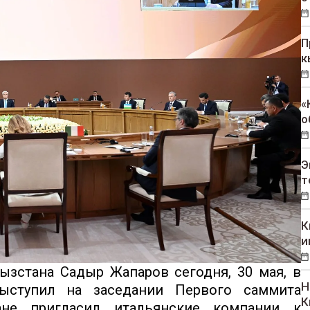
П
к
«
о
Э
т
К
и
зстана Садыр Жапаров сегодня, 30 мая, в
Н
выступил на заседании Первого саммита
К
не пригласил итальянские компании к