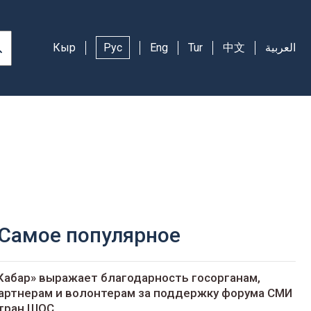
Кыр
Рус
Eng
Tur
中文
العربية
Самое популярное
Кабар» выражает благодарность госорганам,
артнерам и волонтерам за поддержку форума СМИ
тран ШОС