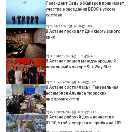
Президент Садыр Жапаров принимает
участие в заседании ВЕЭС в узком
составе
29 Май 2026
14:38
389
В Астане проходят Дни кыргызского
кино
31 Январь 2026
10:52
639
В Астане прошел международный
вокальный конкурс Silk Way Star
23 Ноябрь 2025
16:28
582
В Астане состоялась II Генеральная
ассамблея Альянса тюркских
информагентств
07 Ноябрь 2025
10:12
417
В Астане рабочий день начнется с
07:30, чтобы сократить пробки на 20%