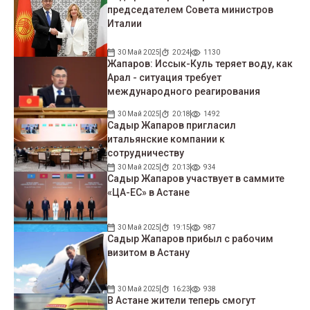
председателем Совета министров
Италии
30 Май 2025
20:24
1130
Жапаров: Иссык-Куль теряет воду, как
Арал - ситуация требует
международного реагирования
30 Май 2025
20:18
1492
Садыр Жапаров пригласил
итальянские компании к
сотрудничеству
30 Май 2025
20:13
934
Садыр Жапаров участвует в саммите
«ЦА-ЕС» в Астане
30 Май 2025
19:15
987
Садыр Жапаров прибыл с рабочим
визитом в Астану
30 Май 2025
16:23
938
В Астане жители теперь смогут