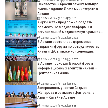
16 Сентябрь 2025
12:09
1527
Неизвестный бросил зажигательную
смесь в здание Дома министерств в
Астане
10 Июль 2025
16:50
801
Кыргызстан предложил создать
совместные медиаплатформы и
региональный медиакампус в рамках
Шёлкового пути
22 Июнь 2025
20:17
2592
В Астане состоялась церемония
открытия форума по сотрудничеству
Китая и ЦА, а также конференция
«Шёлкового пути»
22 Июнь 2025
16:24
2637
В Астане проходит Второй форум
информационных агентств «Китай —
Центральная Азия»
22 Июнь 2025
12:11
582
Завершилось участие Садыра
Жапарова в саммите «Центральная
Азия – Китай» в Астане
18 Июнь 2025
00:32
868