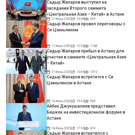
Садыр Жапаров выступил на
заседании Второго саммита
«Центральная Азия – Китай» в Астане
17 Июнь 2025
20:09
929
Садыр Жапаров провел переговоры с
Си Цзиньпинем
17 Июнь 2025
12:53
1138
Садыр Жапаров прибыл в Астану для
участия в саммите «Центральная Азия
– Китай»
17 Июнь 2025
10:43
1010
Садыр Жапаров встретится с Си
Цзиньпином в Астане
16 Июнь 2025
19:47
959
Айбек Джунушалиев представил
Бишкек на инвестиционном форуме в
Астане
16 Июнь 2025
17:33
674
Садыр Жапаров встретился с