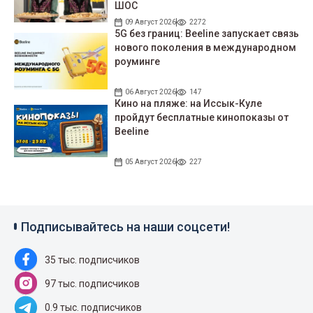
ШОС
09 Август 2026
2272
5G без границ: Beeline запускает связь
нового поколения в международном
роуминге
06 Август 2026
147
Кино на пляже: на Иссык-Куле
пройдут беcплатные кинопоказы от
Beeline
05 Август 2026
227
Подписывайтесь на наши соцсети!
35 тыс. подписчиков
97 тыс. подписчиков
0.9 тыс. подписчиков