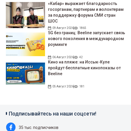
«Кабар» выражает благодарность
госорганам, партнерам и волонтерам
за поддержку форума СМИ стран
ШОС
09 Август 2026
1865
5G без границ: Beeline запускает связь
нового поколения в международном
роуминге
06 Август 2026
42
Кино на пляже: на Иссык-Куле
пройдут беcплатные кинопоказы от
Beeline
05 Август 2026
181
Подписывайтесь на наши соцсети!
35 тыс. подписчиков