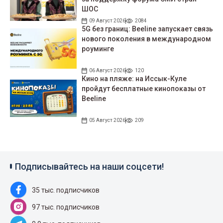
ШОС
09 Август 2026
2084
5G без границ: Beeline запускает связь
нового поколения в международном
роуминге
06 Август 2026
120
Кино на пляже: на Иссык-Куле
пройдут беcплатные кинопоказы от
Beeline
05 Август 2026
209
Подписывайтесь на наши соцсети!
35 тыс. подписчиков
97 тыс. подписчиков