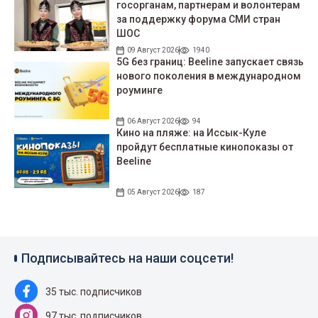
госорганам, партнерам и волонтерам
за поддержку форума СМИ стран
ШОС
09 Август 2026
1940
5G без границ: Beeline запускает связь
нового поколения в международном
роуминге
06 Август 2026
94
Кино на пляже: на Иссык-Куле
пройдут беcплатные кинопоказы от
Beeline
05 Август 2026
187
Подписывайтесь на наши соцсети!
35 тыс. подписчиков
97 тыс. подписчиков