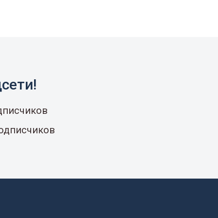
сети!
одписчиков
подписчиков