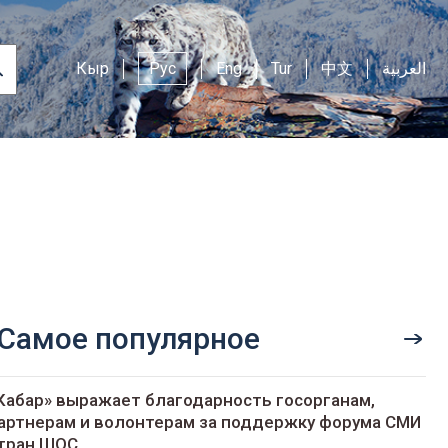
Кыр
Рус
Eng
Tur
中文
العربية
Самое популярное
Кабар» выражает благодарность госорганам,
артнерам и волонтерам за поддержку форума СМИ
тран ШОС