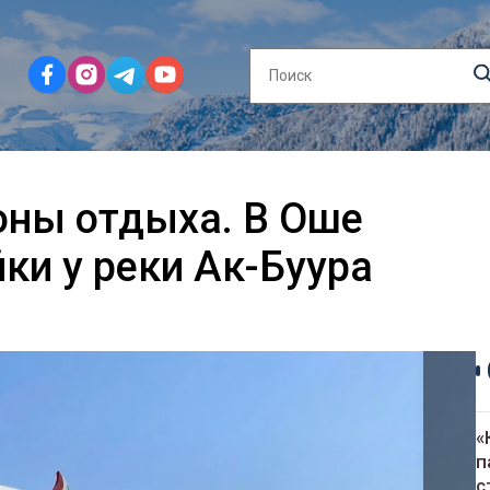
оны отдыха. В Оше
ки у реки Ак-Буура
«
п
с