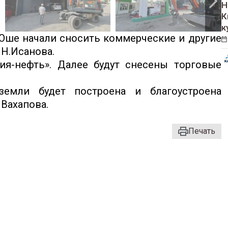
Н
К
к
Оше начали сносить коммерческие и другие
 Н.Исанова.
ия-нефть». Далее будут снесены торговые
емли будет построена и благоустроена
Вахапова.
Печать