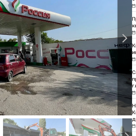
П
к
К
и
С
п
г
Н
К
д