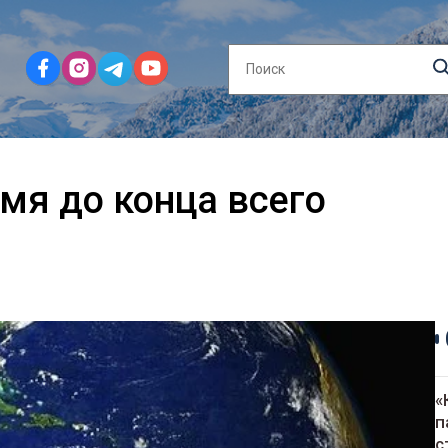
мя до конца всего
«
п
с