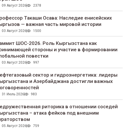
09 Август 2026
2378
рофессор Такаши Осава: Наследие енисейских
ыргызов — важная часть мировой истории
03 Август 2026
1500
аммит ШОС-2026. Роль Кыргызстана как
ринимающей стороны и участие в формировании
лобальной повестки
03 Август 2026
997
ефтегазовый сектор и гидроэнергетика: лидеры
ыргызстана и Азербайджана достигли важных
оговоренностей
31 Июль 2026
983
едружественная риторика в отношении соседей
ыргызстана – атака фейков под внешним
ураторством
05 Август 2026
759