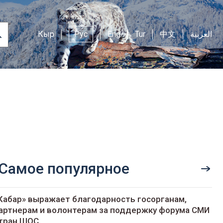
Кыр
Рус
Eng
Tur
中文
العربية
Самое популярное
Кабар» выражает благодарность госорганам,
артнерам и волонтерам за поддержку форума СМИ
тран ШОС