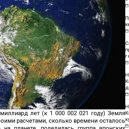
П
к
С
п
г
Н
К
д
Н
иллиард лет (к 1 000 002 021 году) Земля
К
к
воими расчетами, сколько времени осталось
 на планете, поделилась группа японских