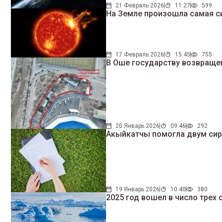
21 Февраль 2026
11:27
599
На Земле произошла самая си
17 Февраль 2026
15:45
755
В Оше государству возвращен
20 Январь 2026
09:46
292
Акыйкатчы помогла двум сир
19 Январь 2026
10:40
380
2025 год вошел в число трех