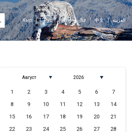
Кыр
Рус
Eng
Tur
中文
العربية
Август
2026
Январь
2026
1
2
3
4
5
6
7
Февраль
2025
8
9
10
11
12
13
14
Март
2024
Апрель
2023
15
16
17
18
19
20
21
Май
2022
22
23
24
25
26
27
28