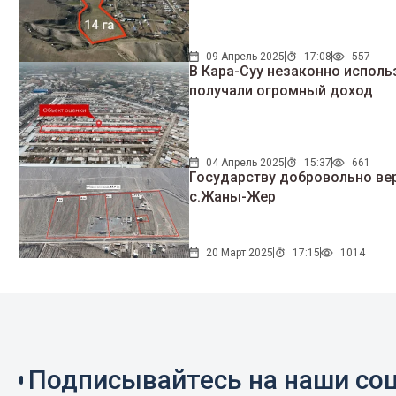
09 Апрель 2025
17:08
557
В Кара-Суу незаконно испол
получали огромный доход
04 Апрель 2025
15:37
661
Государству добровольно вер
с.Жаны-Жер
20 Март 2025
17:15
1014
Подписывайтесь на наши соц