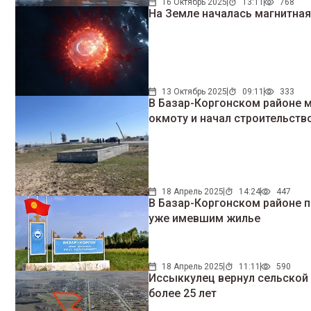
16 Октябрь 2025
13:11
768
На Земле началась магнитная
13 Октябрь 2025
09:11
333
В Базар-Коргонском районе 
окмоту и начал строительств
18 Апрель 2025
14:24
447
В Базар-Коргонском районе п
уже имевшим жилье
18 Апрель 2025
11:11
590
Иссыккулец вернул сельской 
более 25 лет