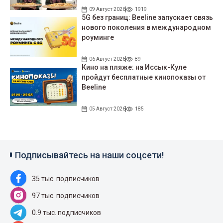
09 Август 2026
1919
5G без границ: Beeline запускает связь
нового поколения в международном
роуминге
06 Август 2026
89
Кино на пляже: на Иссык-Куле
пройдут беcплатные кинопоказы от
Beeline
05 Август 2026
185
Подписывайтесь на наши соцсети!
35 тыс. подписчиков
97 тыс. подписчиков
0.9 тыс. подписчиков