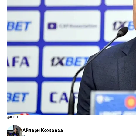
КФС
Айпери Кожоева