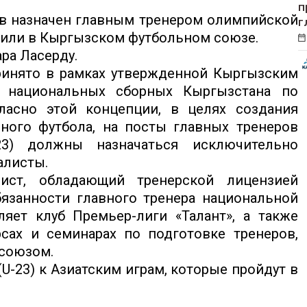
п
в назначен главным тренером олимпийской
г
бщили в Кыргызском футбольном союзе.
ра Ласерду.
инято в рамках утвержденной Кыргызским
 национальных сборных Кыргызстана по
гласно этой концепции, в целях создания
ного футбола, на посты главных тренеров
3) должны назначаться исключительно
алисты.
ист, обладающий тренерской лицензией
бязанности главного тренера национальной
яет клуб Премьер-лиги «Талант», а также
рсах и семинарах по подготовке тренеров,
союзом.
U-23) к Азиатским играм, которые пройдут в
.