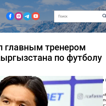
л главным тренером
Кыргызстана по футболу
«
п
с