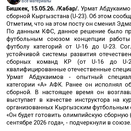
Все материалы
Бишкек, 15.05.26. /Кабар/.
Урмат Абдукаимо
сборной Кыргызстана (U-23). Об этом соо
Отметим, что на этом посту он сменил Эдма
По данным КФС, данное решение было пр
футбольным союзом концепции работы
футболу категорий от U-16 до U-23. Со
устойчивой системы развития отечествен
сборных команд КР (от U-16 до U-2
квалифицированные отечественные специ
Урмат Абдукаимов - опытный специал
категории «А» АФК. Ранее он исполнял о
сборной. В настоящее время он возглавл
выступает в качестве инструктора на ку
организованных Кыргызским футбольным 
«Он будет готовить олимпийскую сборную (
сентябре 2026 года», - подчеркнули в союзе