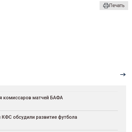
Печать
ля комиссаров матчей БАФА
и КФС обсудили развитие футбола