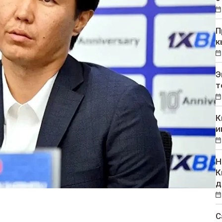
П
к
Э
т
К
и
Н
К
д
С