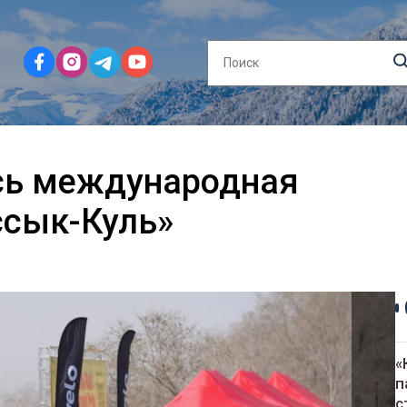
сь международная
ссык-Куль»
«
п
с