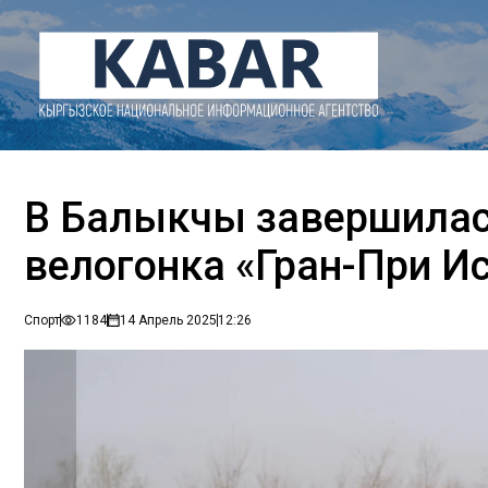
В Балыкчы завершила
велогонка «Гран-При И
Спорт
1184
14 Апрель 2025
12:26