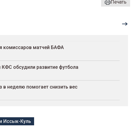
Печать
ля комиссаров матчей БАФА
и КФС обсудили развитие футбола
з в неделю помогает снизить вес
ри Иссык-Куль