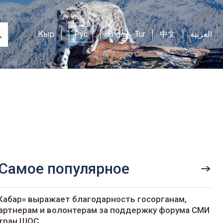
Кыр
Рус
Eng
Tur
中文
العربية
Самое популярное
Кабар» выражает благодарность госорганам,
артнерам и волонтерам за поддержку форума СМИ
тран ШОС