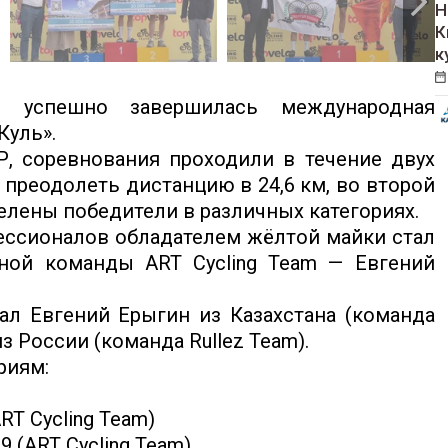
Н
К
к
успешно завершилась международная
Куль».
, соревнования проходили в течение двух
преодолеть дистанцию в 24,6 км, во второй
делены победители в различных категориях.
ессионалов обладателем жёлтой майки стал
ной команды ART Cycling Team — Евгений
л Евгений Ерыгин из Казахстана (команда
з России (команда Rullez Team).
риям:
ART Cycling Team)
9 (ART Cycling Team)