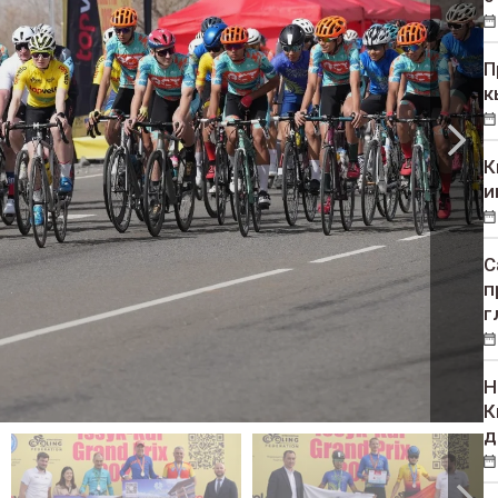
П
к
К
и
С
п
г
Н
К
д