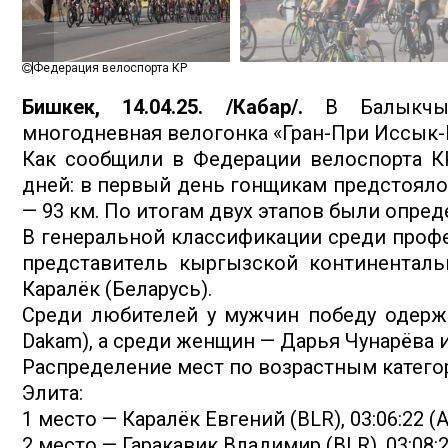
Федерация велоспорта КР
Бишкек, 14.04.25. /Кабар/.
В Балыкчы 
многодневная велогонка «Гран-При Иссык-
Как сообщили в Федерации велоспорта КР
дней: в первый день гонщикам предстояло 
— 93 км. По итогам двух этапов были опре
В генеральной классификации среди проф
представитель кыргызской континенталь
Каралёк (Беларусь).
Среди любителей у мужчин победу одержа
Dakam), а среди женщин — Дарья Чунарёва и
Распределение мест по возрастным катего
Элита:
1 место — Каралёк Евгений (BLR), 03:06:22 (
2 место — Гаракавик Владимир (BLR), 03:08:2