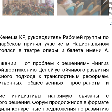
п
г
Кенеша КР, руководитель Рабочей группы по
дарбеков принял участие в Национальном
тоялся в театре оперы и балета имени А.
ижении – от проблем к решениям» Чингиз
ой достижению Целей устойчивого развития
сного подхода к транспортным реформам,
ственных общественных пространств и
ские инициативы напрямую связаны с
ого решения. Форум продолжился в формате
удили конкретные предложения по развитию