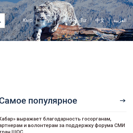
Кыр
Рус
Eng
Tur
中文
العربية
Самое популярное
Кабар» выражает благодарность госорганам,
артнерам и волонтерам за поддержку форума СМИ
тран ШОС