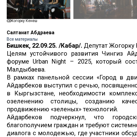
Жогорку Кенеш
Салтанат Абдраева
Все материалы
Бишкек, 22.09.25. /Кабар/.
Депутат Жогорку 
Целям устойчивого развития Чингиз Ай
форуме Urban Night – 2025, который сос
Малдыбаева.
В рамках панельной сессии «Город в дв
Айдарбеков выступил с речью, посвященн
в Кыргызстане, необходимости комплек
озеленению столицы, созданию каче
продвижению «зеленых» технологий.
Айдарбеков подчеркнул, что город
благополучием граждан и требуют системн
диалога с молодежью, где участники обс