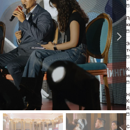
П
к
Э
т
К
и
Н
К
д
С