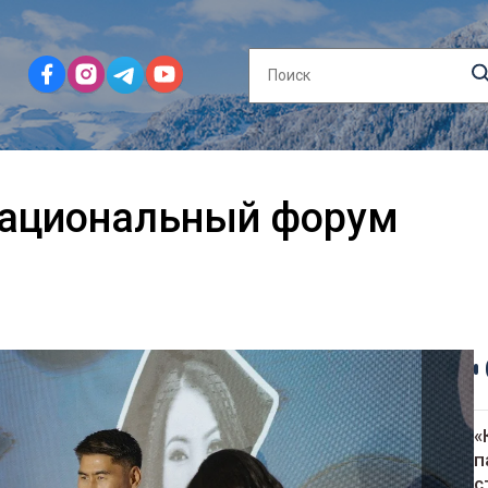
Национальный форум
«
п
с