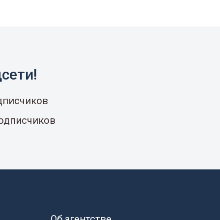
сети!
одписчиков
подписчиков
Об агентстве