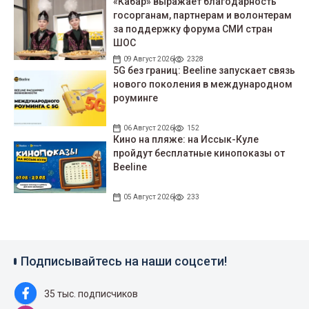
«Кабар» выражает благодарность
госорганам, партнерам и волонтерам
за поддержку форума СМИ стран
ШОС
09 Август 2026
2328
5G без границ: Beeline запускает связь
нового поколения в международном
роуминге
06 Август 2026
152
Кино на пляже: на Иссык-Куле
пройдут беcплатные кинопоказы от
Beeline
05 Август 2026
233
Подписывайтесь на наши соцсети!
35 тыс. подписчиков