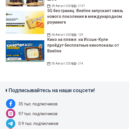
09 Август 2026
2137
5G без границ: Beeline запускает связь
нового поколения в международном
роуминге
06 Август 2026
129
Кино на пляже: на Иссык-Куле
пройдут беcплатные кинопоказы от
Beeline
05 Август 2026
214
Подписывайтесь на наши соцсети!
35 тыс. подписчиков
97 тыс. подписчиков
0.9 тыс. подписчиков