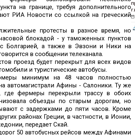
п
нкта на границе, требуя дополнительного
г
ают РИА Новости со ссылкой на греческий
лжительные протесты в разное время, но
часовой блокадой - у таможенных пунктов
с Болгарией, а также в Эвзони и Ники на
говорится в сообщении телеканала.
тов проезд будет перекрыт для всех видов
втомобили и туристические автобусы.
рмеры минимум на 48 часов полностью
а автомагистрали Афины - Салоники. Ту же
, где фермеры перекрыли трассу в обоих
анизовала объезды по старым дорогам, но
ывают с задержками до пяти часов. Кроме
угих районах Греции, в частности, в Ионии,
едонии, передает Скай.
 дорог 50 автобусных рейсов между Афинами