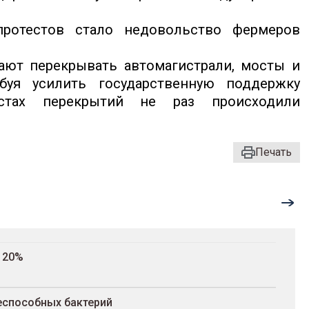
протестов стало недовольство фермеров
ают перекрывать автомагистрали, мосты и
буя усилить государственную поддержку
естах перекрытий не раз происходили
Печать
120%
еспособных бактерий