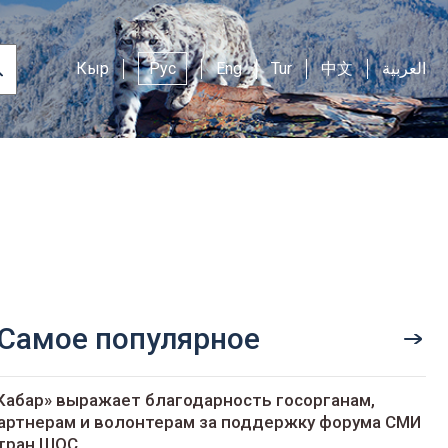
Кыр
Рус
Eng
Tur
中文
العربية
Самое популярное
Кабар» выражает благодарность госорганам,
артнерам и волонтерам за поддержку форума СМИ
тран ШОС