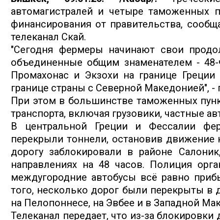
автомагистралей и четыре таможенных пу
финансирования от правительства, сообщ
телеканал Скай.
"Сегодня фермеры начинают свои продо
объединенные общим знаменателем - 48-
Промахонас и Экзохи на границе Греции 
границе страны с Северной Македонией", - 
При этом в большинстве таможенных пунк
транспорта, включая грузовики, частные а
В центральной Греции и Фессалии фе
перекрыли тоннели, остановив движение н
дорогу заблокировали в районе Салоник
направлениях на 48 часов. Полиция орг
междугородние автобусы всё равно приб
того, несколько дорог были перекрыты в др
на Пелопоннесе, на Эвбее и в Западной Мак
Телеканал передает, что из-за блокировки