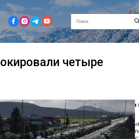
локировали четыре
«
п
с