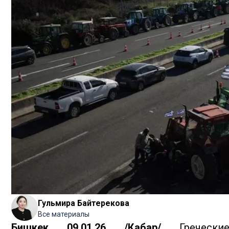
Гульмира Байтерекова
Все материалы
Бишкек, 09.01.26. /Кабар/.
Греческие