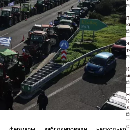
П
к
Э
т
К
и
Н
К
д
С
 фермеры заблокировали несколько