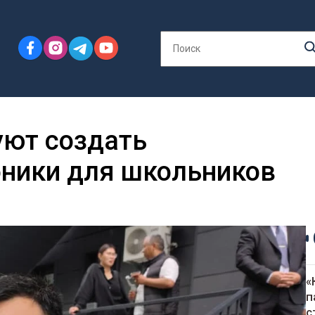
уют создать
бники для школьников
«
п
с