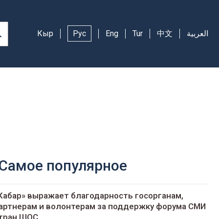
Кыр
Рус
Eng
Tur
中文
العربية
Самое популярное
Кабар» выражает благодарность госорганам,
артнерам и волонтерам за поддержку форума СМИ
тран ШОС