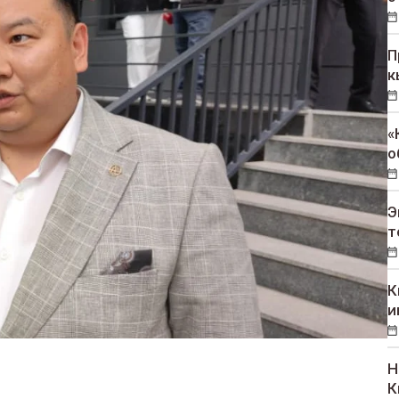
П
к
«
о
Э
т
К
и
Н
К