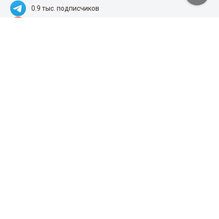
0.9 тыс. подписчиков
100 тыс. подписчиков
Народные новости
+996 777 1937 00
+996 777 1937 00
Об агентстве
Главная
Правила использования
Лента новостей
Контакты
Пресс-центр
Реклама
Бизнес
Поиск
Архив