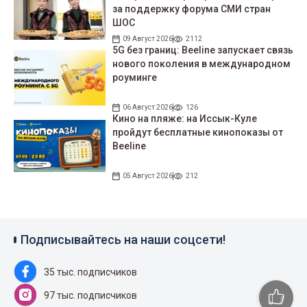
за поддержку форума СМИ стран
ШОС
09 Август 2026
2112
5G без границ: Beeline запускает связь
нового поколения в международном
роуминге
06 Август 2026
126
Кино на пляже: на Иссык-Куле
пройдут беcплатные кинопоказы от
Beeline
05 Август 2026
212
Подписывайтесь на наши соцсети!
35 тыс. подписчиков
97 тыс. подписчиков