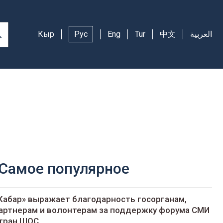
Кыр
Рус
Eng
Tur
中文
العربية
Самое популярное
Кабар» выражает благодарность госорганам,
артнерам и волонтерам за поддержку форума СМИ
тран ШОС