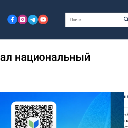
вал национальный
«
п
с