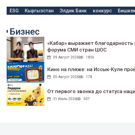
ESG
Кыргызстан
Элдик Банк
конкурс
Бишке
Бизнес
«Кабар» выражает благодарность 
форума СМИ стран ШОС
09 Август 2026
1856
Кино на пляже: на Иссык-Куле про
05 Август 2026
178
От первого звонка до статуса нац
31 Июль 2026
507