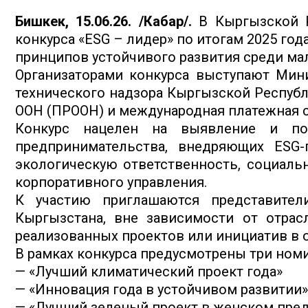
Бишкек, 15.06.26. /Кабар/.
В Кыргызской Р
конкурса «ESG – лидер» по итогам 2025 год
принципов устойчивого развития среди мал
Организаторами конкурса выступают Мини
технического надзора Кыргызской Республ
ООН (ПРООН) и международная платежная с
Конкурс нацелен на выявление и по
предпринимательства, внедряющих ESG-
экологическую ответственность, социаль
корпоративного управления.
К участию приглашаются представител
Кыргызстана, вне зависимости от отрас
реализованных проектов или инициатив в о
В рамках конкурса предусмотрены три ном
— «Лучший климатический проект года»
— «Инновация года в устойчивом развитии»
— «Лучший зеленый проект в женском пре