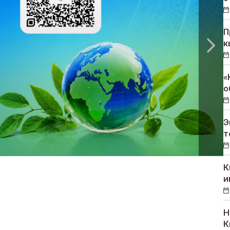
П
к
«
о
Э
т
К
и
Н
К