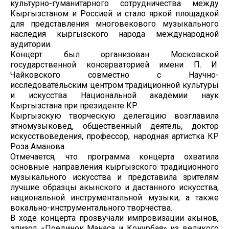
культурно-гуманитарного сотрудничества между
Кыргызстаном и Россией и стало яркой площадкой
для представления многовекового музыкального
наследия кыргызского народа международной
аудитории.
Концерт был организован Московской
государственной консерваторией имени П. И.
Чайковского совместно с Научно-
исследовательским центром традиционной культуры
и искусства Национальной академии наук
Кыргызстана при президенте КР.
Кыргызскую творческую делегацию возглавила
этномузыковед, общественный деятель, доктор
искусствоведения, профессор, народная артистка КР
Роза Аманова.
Отмечается, что программа концерта охватила
основные направления кыргызского традиционного
музыкального искусства и представила зрителям
лучшие образцы акынского и дастанного искусства,
национальной инструментальной музыки, а также
вокально-инструментального творчества.
В ходе концерта прозвучали импровизации акынов,
эпизод «Поединок Манаса и Конурбая» из великого