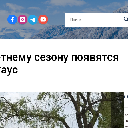
етнему сезону появятся
хаус
«
п
с