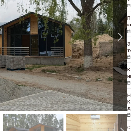
П
к
Э
т
К
и
Н
К
д
С