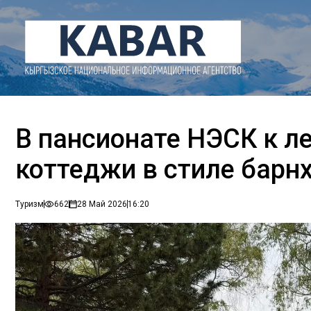
В пансионате НЭСК к л
коттеджи в стиле барн
Туризм
662
28 Май 2026
16:20