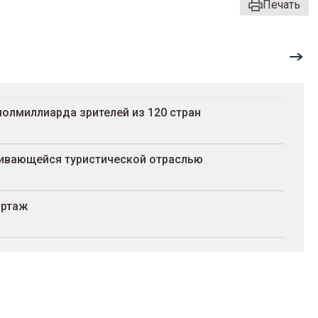
Печать
полмиллиарда зрителей из 120 стран
вивающейся туристической отраслью
ортаж