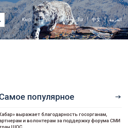
Кыр
Рус
Eng
Tur
中文
العربية
Самое популярное
Кабар» выражает благодарность госорганам,
артнерам и волонтерам за поддержку форума СМИ
тран ШОС