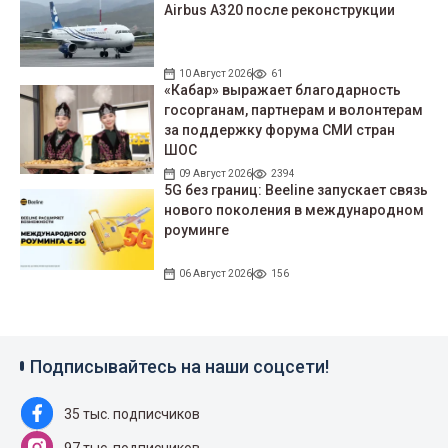
Airbus A320 после реконструкции
10 Август 2026
61
«Кабар» выражает благодарность
госорганам, партнерам и волонтерам
за поддержку форума СМИ стран
ШОС
09 Август 2026
2394
5G без границ: Beeline запускает связь
нового поколения в международном
роуминге
06 Август 2026
156
Подписывайтесь на наши соцсети!
35 тыс. подписчиков
97 тыс. подписчиков