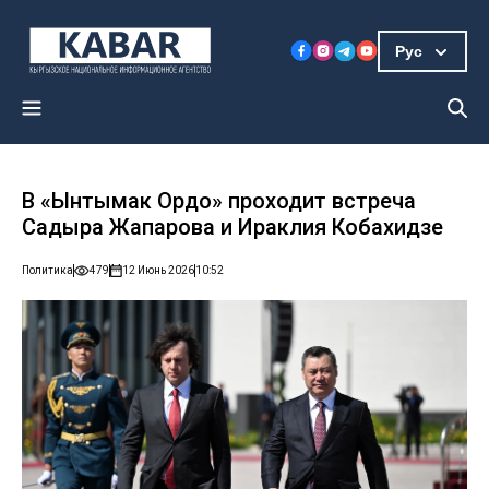
Рус
В «Ынтымак Ордо» проходит встреча
Садыра Жапарова и Ираклия Кобахидзе
Политика
479
12 Июнь 2026
10:52