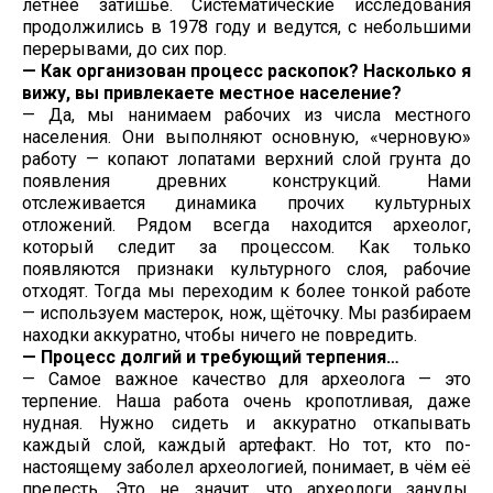
летнее затишье. Систематические исследования
продолжились в 1978 году и ведутся, с небольшими
перерывами, до сих пор.
— Как организован процесс раскопок? Насколько я
вижу, вы привлекаете местное население?
— Да, мы нанимаем рабочих из числа местного
населения. Они выполняют основную, «черновую»
работу — копают лопатами верхний слой грунта до
появления древних конструкций. Нами
отслеживается динамика прочих культурных
отложений. Рядом всегда находится археолог,
который следит за процессом. Как только
появляются признаки культурного слоя, рабочие
отходят. Тогда мы переходим к более тонкой работе
— используем мастерок, нож, щёточку. Мы разбираем
находки аккуратно, чтобы ничего не повредить.
— Процесс долгий и требующий терпения…
— Самое важное качество для археолога — это
терпение. Наша работа очень кропотливая, даже
нудная. Нужно сидеть и аккуратно откапывать
каждый слой, каждый артефакт. Но тот, кто по-
настоящему заболел археологией, понимает, в чём её
прелесть. Это не значит, что археологи зануды.