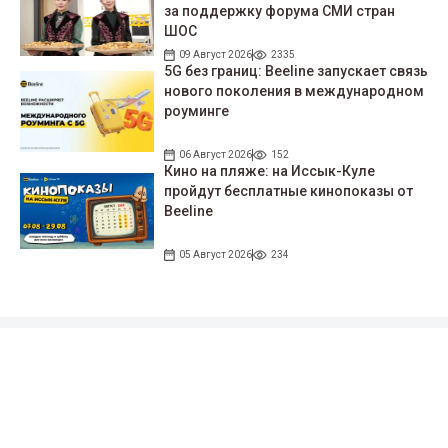
за поддержку форума СМИ стран
ШОС
09 Август 2026
2335
5G без границ: Beeline запускает связь
нового поколения в международном
роуминге
06 Август 2026
152
Кино на пляже: на Иссык-Куле
пройдут беcплатные кинопоказы от
Beeline
05 Август 2026
234
Подписывайтесь на наши соцсети!
35 тыс. подписчиков
97 тыс. подписчиков