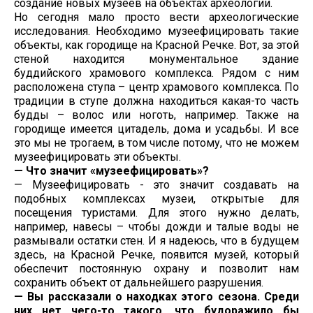
создание новых музеев на объектах археологии.
Но сегодня мало просто вести археологические
исследования. Необходимо музеефицировать такие
объекты, как городище на Красной Речке. Вот, за этой
стеной находится монументальное здание
буддийского храмового комплекса. Рядом с ним
расположена ступа – центр храмового комплекса. По
традиции в ступе должна находиться какая-то часть
будды – волос или ноготь, например. Также на
городище имеется цитадель, дома и усадьбы. И все
это мы не трогаем, в том числе потому, что не можем
музеефицировать эти объекты.
— Что значит «музеефицировать»?
— Музеефицировать - это значит создавать на
подобных комплексах музеи, открытые для
посещения туристами. Для этого нужно делать,
например, навесы – чтобы дожди и талые воды не
размывали остатки стен. И я надеюсь, что в будущем
здесь, на Красной Речке, появится музей, который
обеспечит постоянную охрану и позволит нам
сохранить объект от дальнейшего разрушения.
— Вы рассказали о находках этого сезона. Среди
них нет чего-то такого, что будоражило бы