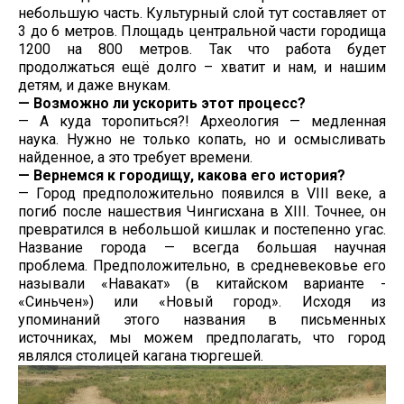
небольшую часть. Культурный слой тут составляет от
3 до 6 метров. Площадь центральной части городища
1200 на 800 метров. Так что работа будет
продолжаться ещё долго – хватит и нам, и нашим
детям, и даже внукам.
— Возможно ли ускорить этот процесс?
— А куда торопиться?! Археология — медленная
наука. Нужно не только копать, но и осмысливать
найденное, а это требует времени.
— Вернемся к городищу, какова его история?
— Город предположительно появился в VIII веке, а
погиб после нашествия Чингисхана в ХIII. Точнее, он
превратился в небольшой кишлак и постепенно угас.
Название города — всегда большая научная
проблема. Предположительно, в средневековье его
называли «Навакат» (в китайском варианте -
«Синьчен») или «Новый город». Исходя из
упоминаний этого названия в письменных
источниках, мы можем предполагать, что город
являлся столицей кагана тюргешей.