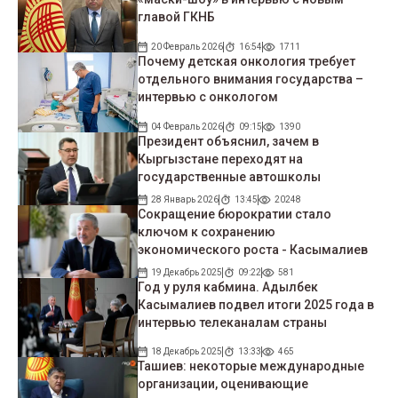
главой ГКНБ
20 Февраль 2026
16:54
1711
Почему детская онкология требует
отдельного внимания государства –
интервью с онкологом
04 Февраль 2026
09:15
1390
Президент объяснил, зачем в
Кыргызстане переходят на
государственные автошколы
28 Январь 2026
13:45
20248
Сокращение бюрократии стало
ключом к сохранению
экономического роста - Касымалиев
19 Декабрь 2025
09:22
581
Год у руля кабмина. Адылбек
Касымалиев подвел итоги 2025 года в
интервью телеканалам страны
18 Декабрь 2025
13:33
465
Ташиев: некоторые международные
организации, оценивающие