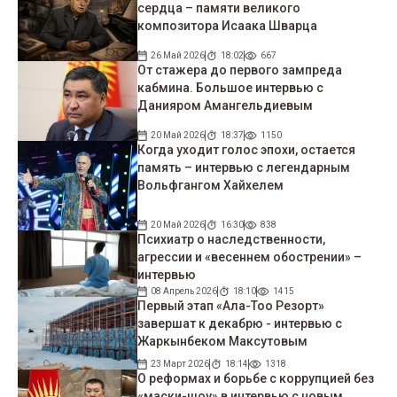
сердца – памяти великого
композитора Исаака Шварца
26 Май 2026
18:02
667
От стажера до первого зампреда
кабмина. Большое интервью с
Данияром Амангельдиевым
20 Май 2026
18:37
1150
Когда уходит голос эпохи, остается
память – интервью с легендарным
Вольфгангом Хайхелем
20 Май 2026
16:30
838
Психиатр о наследственности,
агрессии и «весеннем обострении» –
интервью
08 Апрель 2026
18:10
1415
Первый этап «Ала-Тоо Резорт»
завершат к декабрю - интервью с
Жаркынбеком Максутовым
23 Март 2026
18:14
1318
О реформах и борьбе с коррупцией без
«маски-шоу» в интервью с новым