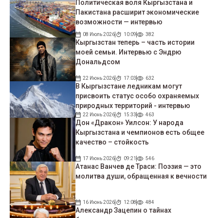
Политическая воля Кыргызстана и
Пакистана расширит экономические
возможности — интервью
08 Июль 2026
10:09
382
Кыргызстан теперь – часть истории
моей семьи. Интервью с Эндрю
Дональдсом
22 Июнь 2026
17:03
632
В Кыргызстане ледникам могут
присвоить статус особо охраняемых
природных территорий - интервью
22 Июнь 2026
15:33
463
Дон «Дракон» Уилсон: У народа
Кыргызстана и чемпионов есть общее
качество – стойкость
17 Июнь 2026
09:21
546
Атанас Ванчев де Траси: Поэзия — это
молитва души, обращенная к вечности
16 Июнь 2026
12:08
484
Александр Зацепин о тайнах