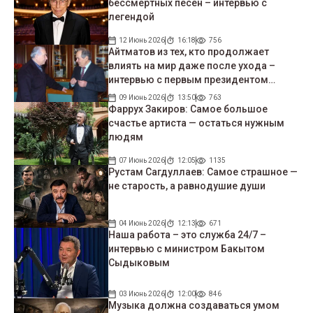
бессмертных песен – интервью с
легендой
12 Июнь 2026
16:18
756
Айтматов из тех, кто продолжает
влиять на мир даже после ухода –
интервью с первым президентом
Татарстана
09 Июнь 2026
13:50
763
Фаррух Закиров: Самое большое
счастье артиста — остаться нужным
людям
07 Июнь 2026
12:05
1135
Рустам Сагдуллаев: Самое страшное —
не старость, а равнодушие души
04 Июнь 2026
12:13
671
Наша работа – это служба 24/7 –
интервью с министром Бакытом
Сыдыковым
03 Июнь 2026
12:00
846
Музыка должна создаваться умом