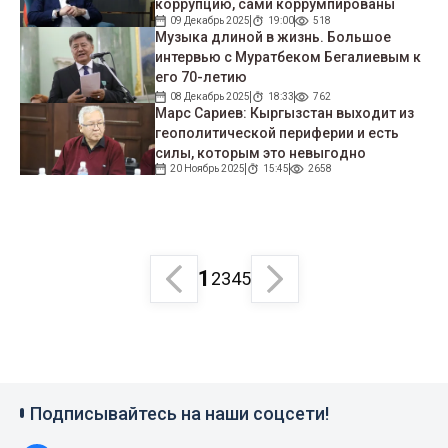
коррупцию, сами коррумпированы
09 Декабрь 2025
19:00
518
Музыка длиной в жизнь. Большое
интервью с Муратбеком Бегалиевым к
его 70-летию
08 Декабрь 2025
18:33
762
Марс Сариев: Кыргызстан выходит из
геополитической периферии и есть
силы, которым это невыгодно
20 Ноябрь 2025
15:45
2658
1
2
3
4
5
Подписывайтесь на наши соцсети!