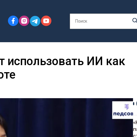
т использовать ИИ как
оте
«
п
с