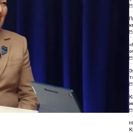
П
к
«
о
Э
т
К
и
Н
К