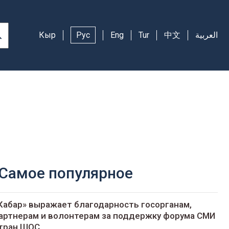
Кыр
Рус
Eng
Tur
中文
العربية
Самое популярное
Кабар» выражает благодарность госорганам,
артнерам и волонтерам за поддержку форума СМИ
тран ШОС