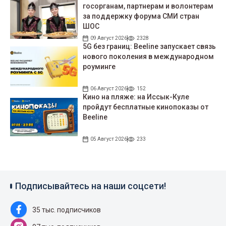
госорганам, партнерам и волонтерам
за поддержку форума СМИ стран
ШОС
09 Август 2026
2328
5G без границ: Beeline запускает связь
нового поколения в международном
роуминге
06 Август 2026
152
Кино на пляже: на Иссык-Куле
пройдут беcплатные кинопоказы от
Beeline
05 Август 2026
233
Подписывайтесь на наши соцсети!
35 тыс. подписчиков