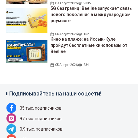
09 Август 2026
2335
5G без границ: Beeline запускает связь
нового поколения в международном
роуминге
06 Август 2026
152
Кино на пляже: на Иссык-Куле
пройдут беcплатные кинопоказы от
Beeline
05 Август 2026
234
Подписывайтесь на наши соцсети!
35 тыс. подписчиков
97 тыс. подписчиков
0.9 тыс. подписчиков