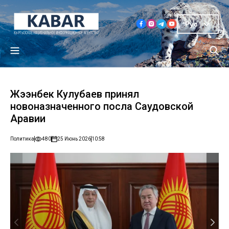
Рус
Жээнбек Кулубаев принял
новоназначенного посла Саудовской
Аравии
Политика
480
25 Июнь 2026
10:58