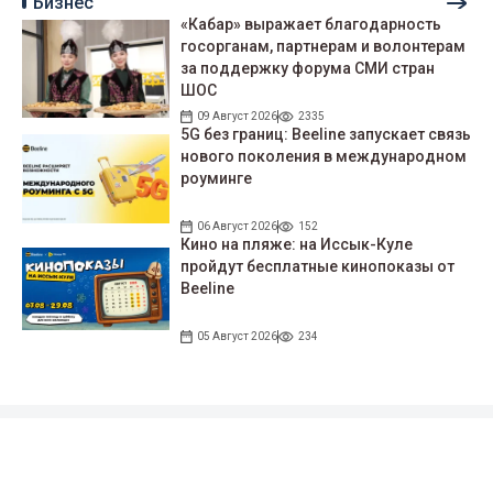
Бизнес
«Кабар» выражает благодарность
госорганам, партнерам и волонтерам
за поддержку форума СМИ стран
ШОС
09 Август 2026
2335
5G без границ: Beeline запускает связь
нового поколения в международном
роуминге
06 Август 2026
152
Кино на пляже: на Иссык-Куле
пройдут беcплатные кинопоказы от
Beeline
05 Август 2026
234
Подписывайтесь на наши соцсети!
35 тыс. подписчиков